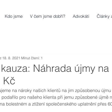
Kdo jsme
V čem jsme dobří?
Advokáti
Články 
z
18. 8. 2021
Minut čtení: 1
kauza: Náhrada újmy na 
- Kč
zujeme na nároky našich klientů na jim způsobenou újmu 
 podařilo pro našeho klienta při jemu způsobené újmě n
na bolestném a ztížení společenského uplatnění přes 60