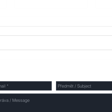
Vrácení rezervační zálohy
Mali
realitkou ve výši 200.000,- Kč
do i
Napiště nám / Contact us