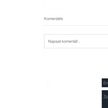
Komentáře
Napsat komentář...
Odškodnění nezákonného
trestního stíhání za 80.000,-
Kč
FM ADVOKÁTI
Frýdek-Místek
Ostrava