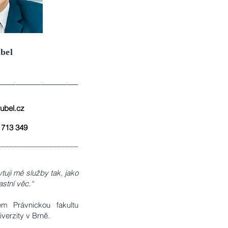
bel
_______________
ubel.cz
 713 349
____________________
ytuji mé služby tak, jako
astní věc.“
em Právnickou fakultu
verzity v Brně.