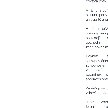
doktora práv.
V rámci studi
studijní poby
univerzitě a 
V rámci běž
obvykle věnuj
související
obchodní
zastupováním 
Rovněž 
komunikač
schopnost
zastupování 
podmínek s
sporných práv
Zaměřuji se 
zdraví a obhaj
Jsem životn
fotbal, dob