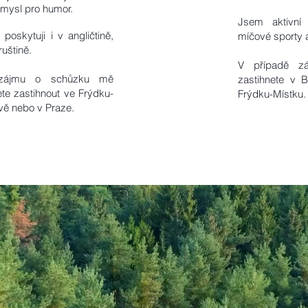
 smysl pro humor.
Jsem aktivní
 poskytuji i v angličtině,
míčové sporty 
 ruštině.
V případě z
zájmu o schůzku mě
zastihnete v 
te zastihnout ve
Frýdku-
Frýdku-Místku.
vě nebo v Praze.