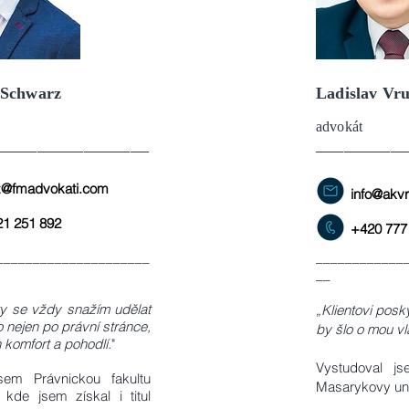
 Schwarz
Ladislav Vru
advokát
________________
__________
z@fmadvokati.com
info@akvr
21 251 892
+420 777
_____________________
____________
__
ty se vždy snažím udělat
„Klientovi posk
 nejen po právní stránce,
by šlo o mou vl
h komfort a pohodlí.
"
Vystudoval js
sem Právnickou fakultu
Masarykovy uni
kde jsem získal i titul