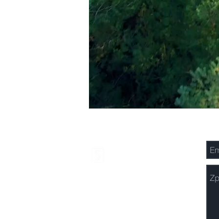
FM ADVOKÁTI
Frýdek-Místek
Ostrava
Praha