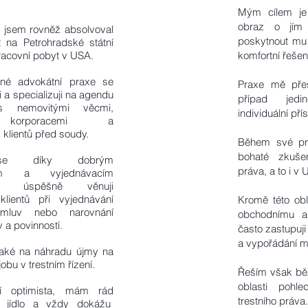
Mým cílem je 
obraz o jím 
í jsem rovněž absolvoval
poskytnout mu
t na Petrohradské státní
pracovní pobyt v USA.
komfortní řešen
né advokátní praxe se
Praxe mě přes
i a specializuji na agendu
případ jed
 s nemovitými věcmi,
individuální pří
mi korporacemi a
klientů před soudy.
Během své pr
bohaté zkušen
se díky dobrým
práva, a to i v
ním a vyjednávacím
em úspěšně věnuji
klientů při vyjednávání
Kromě této obl
mluv nebo narovnání
obchodnímu a
 a povinností.
často zastupuji
a vypořádání m
také na náhradu újmy na
obu v trestním řízení.
Řeším však bě
oblasti pohl
í optimista, mám rád
trestního práva.
ré jídlo a vždy dokážu