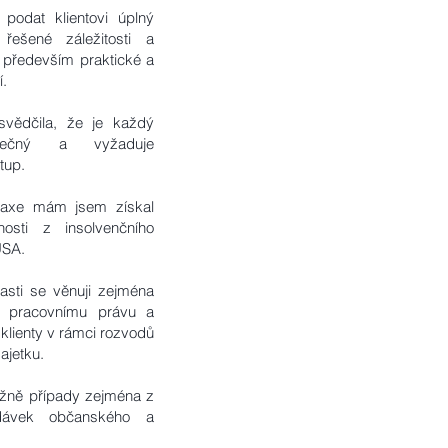
podat klientovi úplný
řešené záležitosti a
 především praktické a
í.
vědčila, že je každý
inečný a vyžaduje
stup.
axe mám jsem získal
osti z insolvenčního
 USA.
asti se věnuji zejména
 pracovnímu právu a
 klienty v rámci rozvodů
ajetku.
žně případy zejména z
edávek občanského a