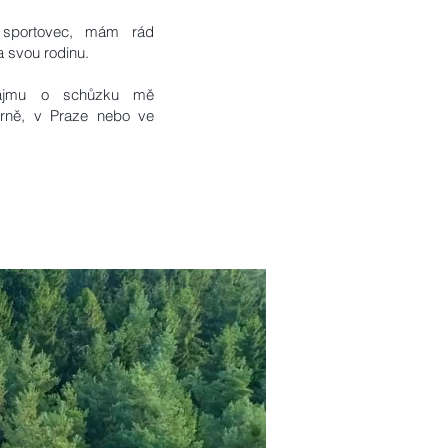
 sportovec, mám rád
a svou rodinu.
ájmu o schůzku mě
Brně, v Praze nebo ve