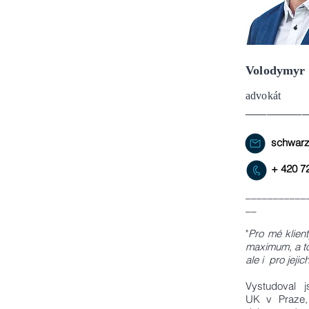
Volodymyr
advokát
_________
schwar
+ 420 7
___________
__
"
Pro mé klien
maximum, a to
ale i pro jejic
Vystudoval j
UK v Praze, 